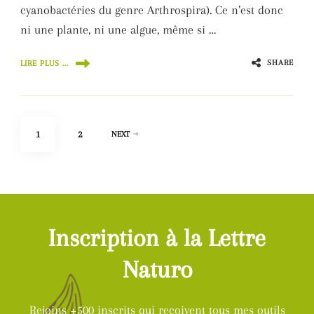
cyanobactéries du genre Arthrospira). Ce n’est donc
ni une plante, ni une algue, même si …
SHARE
LIRE PLUS ...
Pagination
PAGE
PAGE
1
2
NEXT
des
publications
Inscription à la Lettre
Naturo
Rejoins +500 inscrits qui reçoivent tous mes outils