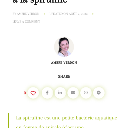
BY
AMBRE VERDON
UPDATED ON
AOÛT 7, 2023
ON
LEAVE A COMMENT
SMOOTHIE
VERT
#3
–
DÉTOX
À
LA
SPIRULINE
AMBRE VERDON
SHARE
0
La spiruline est une petite bactérie aquatique
en forme de spirale (c’est une