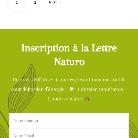
Pagination
PAGE
PAGE
1
2
NEXT
des
publications
Inscription à la Lettre
Naturo
Rejoins +500 inscrits qui reçoivent tous mes outils
pour déborder d'énergie !
1 dossier santé/mois +
1 outil/semaine.