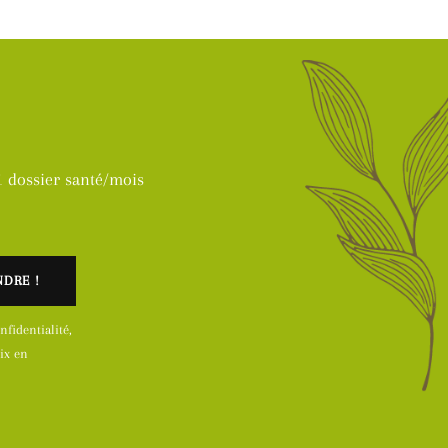
 dossier santé/mois
fidentialité,
ix en