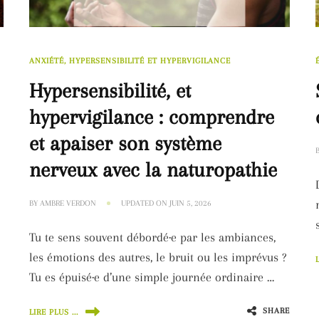
ANXIÉTÉ, HYPERSENSIBILITÉ ET HYPERVIGILANCE
Hypersensibilité, et
hypervigilance : comprendre
et apaiser son système
nerveux avec la naturopathie
BY
AMBRE VERDON
UPDATED ON
JUIN 5, 2026
Tu te sens souvent débordé·e par les ambiances,
les émotions des autres, le bruit ou les imprévus ?
Tu es épuisé·e d’une simple journée ordinaire …
SHARE
LIRE PLUS ...