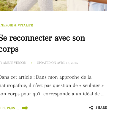
ÉNERGIE & VITALITÉ
Se reconnecter avec son
corps
BY
AMBRE VERDON
UPDATED ON
AVRIL 13, 2026
Dans cet article : Dans mon approche de la
naturopathie, il n’est pas question de « sculpter »
son corps pour qu’il corresponde à un idéal de …
SHARE
LIRE PLUS ...