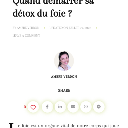
Quand démarrer sa
détox du foie ?
BY
AMBRE VERDON
UPDATED ON
JUILLET 29, 2026
ON
LEAVE A COMMENT
QUAND
DÉMARRER
SA
DÉTOX
DU
FOIE
?
AMBRE VERDON
SHARE
0
e
foie est un organe vital de notre corps qui joue