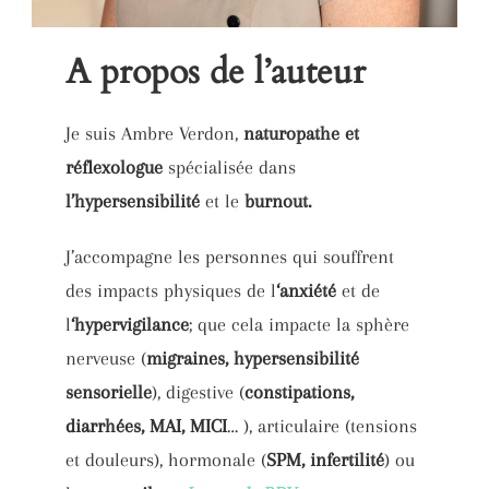
A propos de l’auteur
Je suis Ambre Verdon,
naturopathe et
réflexologue
spécialisée dans
l’hypersensibilité
et le
burnout.
J’accompagne les personnes qui souffrent
des impacts physiques de l
‘anxiété
et de
l
‘hypervigilance
; que cela impacte la sphère
nerveuse (
migraines, hypersensibilité
sensorielle
), digestive (
constipations,
diarrhées, MAI, MICI
… ), articulaire (tensions
et douleurs), hormonale (
SPM, infertilité
) ou