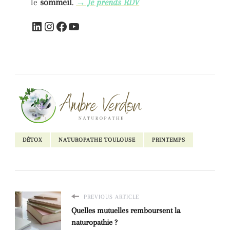
le
sommeil
.
→ Je prends RDV
LinkedIn
Instagram
Facebook
YouTube
DÉTOX
NATUROPATHE TOULOUSE
PRINTEMPS
PREVIOUS ARTICLE
Quelles mutuelles remboursent la
naturopathie ?