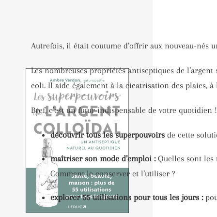
Autrefois, il était coutume d’offrir aux nouveau-nés u
Les nombreuses propriétés antiseptiques de l’argent 
coli. Il aide également à la cicatrisation des plaies, 
Bref, c’est un futur indispensable de votre quotidien 
découvrir tous les superpouvoirs
de cette solut
maîtriser son mode d’emploi :
Quelles sont les
Comment le conserver et l’utiliser ?
explorer 55 utilisations pour tous les jours :
pou