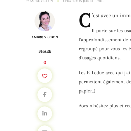
BY
AMBRE VERDON
UPDATED ON
JUILLET 1, 2025
C
’est
avec un immen
Il porte sur les us
AMBRE VERDON
l’approfondissement de me
regroupé pour vous les é
SHARE
d’usages quotidiens.
0
Les E. Leduc avec qui j’a
permettent également de t
papier..)
Aors n’hésitez plus et r