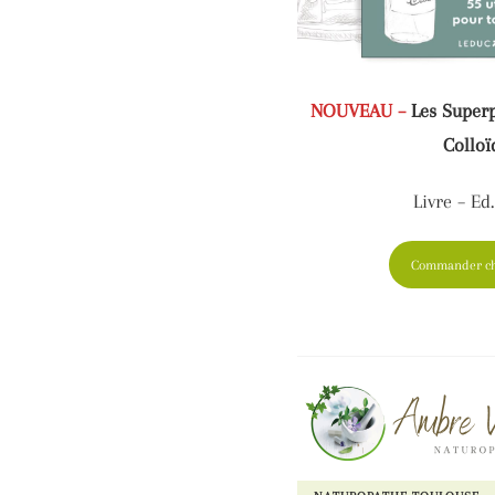
NOUVEAU –
Les Superp
Colloï
Livre – Ed
Commander ch