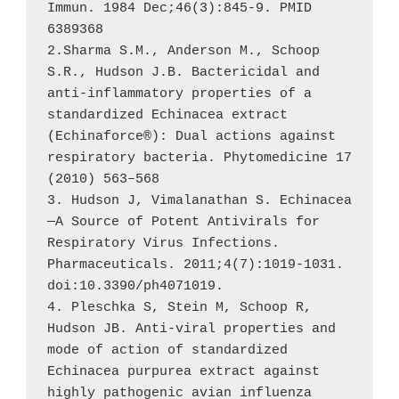
Immun. 1984 Dec;46(3):845-9. PMID 
6389368

2.Sharma S.M., Anderson M., Schoop 
S.R., Hudson J.B. Bactericidal and 
anti-inflammatory properties of a 
standardized Echinacea extract 
(Echinaforce®): Dual actions against 
respiratory bacteria. Phytomedicine 17 
(2010) 563–568

3. Hudson J, Vimalanathan S. Echinacea
—A Source of Potent Antivirals for 
Respiratory Virus Infections. 
Pharmaceuticals. 2011;4(7):1019-1031. 
doi:10.3390/ph4071019.

4. Pleschka S, Stein M, Schoop R, 
Hudson JB. Anti-viral properties and 
mode of action of standardized 
Echinacea purpurea extract against 
highly pathogenic avian influenza 