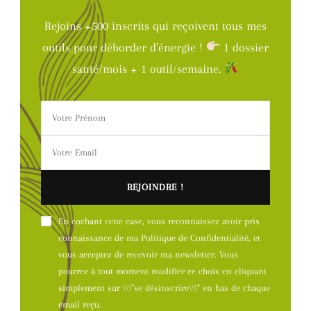
Rejoins +500 inscrits qui reçoivent tous mes
outils pour déborder d'énergie !
1 dossier
santé/mois + 1 outil/semaine.
En cochant cette case, vous reconnaissez avoir pris
connaissance de ma Politique de Confidentialité, et
vous acceptez de recevoir ma newsletter. Vous
pourrez à tout moment modifier ce choix en cliquant
simplement sur \\\"se désinscrire\\\" en bas de chaque
email reçu.