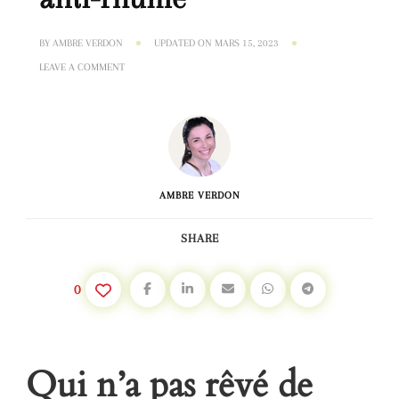
BY
AMBRE VERDON
UPDATED ON
MARS 15, 2023
ON
LEAVE A COMMENT
L’ÉCHINACÉE,
UNE
PLANTE
ANTI-
RHUME
AMBRE VERDON
SHARE
0
Qui n’a pas rêvé de