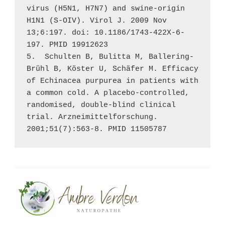
virus (H5N1, H7N7) and swine-origin 
H1N1 (S-OIV). Virol J. 2009 Nov 
13;6:197. doi: 10.1186/1743-422X-6-
197. PMID 19912623 

5.  Schulten B, Bulitta M, Ballering-
Brühl B, Köster U, Schäfer M. Efficacy 
of Echinacea purpurea in patients with 
a common cold. A placebo-controlled, 
randomised, double-blind clinical 
trial. Arzneimittelforschung. 
2001;51(7):563-8. PMID 11505787