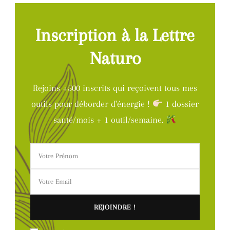
Inscription à la Lettre
Naturo
Rejoins +500 inscrits qui reçoivent tous mes
outils pour déborder d'énergie !
1 dossier
santé/mois + 1 outil/semaine.