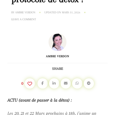
BY
AMBRE VERDON
UPDATED ON
MARS 31, 2026
ON
LEAVE A COMMENT
COMMENT
CHOISIR
SON
PROTOCOLE
DE
DÉTOX
?
AMBRE VERDON
SHARE
0
ACTU (avant de passer à la détox) :
Les 20, 21 et 22 Mars prochains à 18h, j’anime un